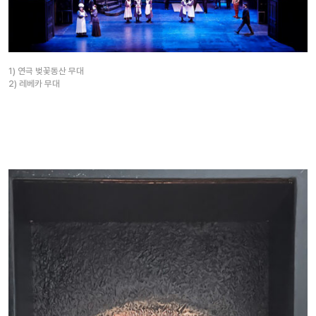
1) 연극 벚꽃동산 무대
2) 레베카 무대