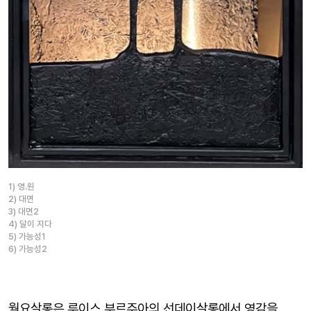
1) 영.원
2) 대면
3) 대면2
4) 달이 지다
5) 가능성1
6) 가능성2
월요살롱은 루이스 부르주아의 선데이살롱에서 영감을