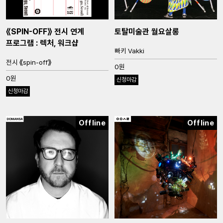
⟪SPIN-OFF⟫ 전시 연계
토탈미술관 월요살롱
프로그램 : 렉처, 워크샵
빠키 Vakki
전시 ⟪spin-off⟫
0원
0원
신청마감
신청마감
Offline
Offline