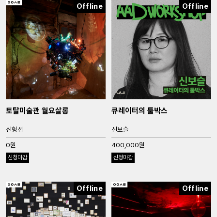
Offline
Offline
토탈미술관 월요살롱
큐레이터의 툴박스
신형섭
신보슬
0원
400,000원
신청마감
신청마감
Offline
Offline