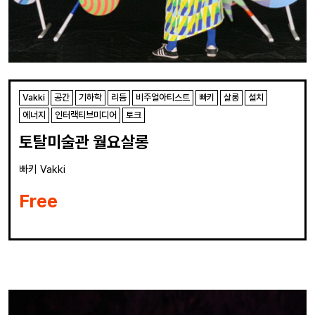
Vakki
공간
기하학
리듬
비주얼아티스트
빠키
살롱
설치
에너지
인터랙티브미디어
토크
토탈미술관 월요살롱
빠키 Vakki
Free